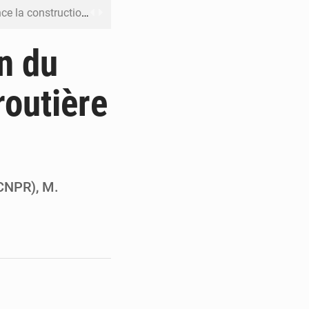
boulevard Étienne Tshisekedi
DC pour renforcer la riposte
n du
on d’un bateau suspect
routière
rs reporté à la mi-août
 l’échec de son projet de réforme
(CNPR), M.