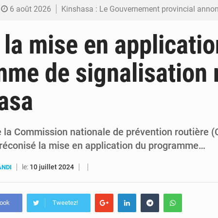
6 août 2026
Kinshasa : Le Gouvernement provincial annonce la construction imminente du 
6 août 2026
Ebola Bundibugyo : Tshisekedi mobilise le Gouvernement, l’OMS et Africa C
 la mise en applicatio
6 août 2026
Ebola : Kinshasa renforce son dispositif après l’intercepti
me de signalisation 
5 août 2026
FRIVAO : le procès du détournement de 325 millions de dolla
asa
5 août 2026
FIFA : sous pression, Gianni Infantino convoque une réunion de crise au Maroc après
e la Commission nationale de prévention routière 
préconisé la mise en application du programme…
le:
10 juillet 2024
ANDI
book
Tweetez!