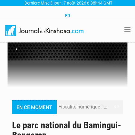
Dernière Mise à jour : 7 août 2026 à 08h44 GMT
FR
›
Fiscalité numérique : Seules les startups bénéficient de l’exonération, mais l’arrêté interministériel reste en vigueur (Mise au point)
EN CE MOMENT
RDC : Kinshasa annonce des analyses croisées après des allégations sur des traces d’uranium dans le cobalt exporté
Le parc national du Bamingui-
Comment des milliers d’Africains protègent et font fructifier leur argent avec l’USDT