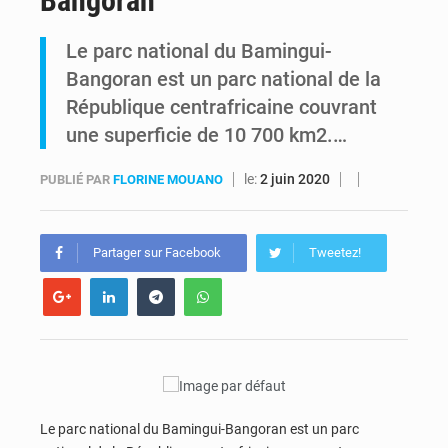
Bangoran
RDC : Raïssa Malu lance les préparatifs d’une Table ronde nationale sur l’éducation inclusive des enfants handicapés
Le parc national du Bamingui-
Bangoran est un parc national de la
Shadary et Minaku enfin transférés à l’auditorat militaire après 200 jours d’opacité
République centrafricaine couvrant
une superficie de 10 700 km2.…
le:
2 juin 2020
PUBLIÉ PAR
FLORINE MOUANO
Partager sur Facebook
Tweetez!
Le parc national du Bamingui-Bangoran est un parc