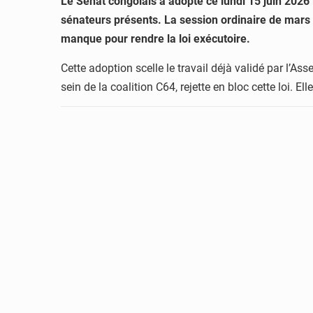
Le Sénat congolais a adopté ce lundi 15 juin 2026 l
sénateurs présents. La session ordinaire de mars 2
manque pour rendre la loi exécutoire.
Cette adoption scelle le travail déjà validé par l’As
sein de la coalition C64, rejette en bloc cette loi. 