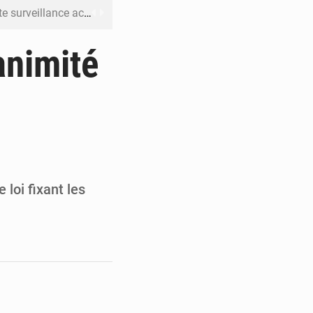
ku avec 200 passagers à bord
er la propagande de l’AFC-M23
animité
OCOST dès la rentrée parlementaire en France
is décennies de crimes impunis
c ceux qui bafouent la Constitution »
 loi fixant les