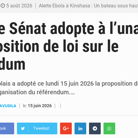
5 août 2026
Alerte Ebola à Kinshasa : Un bateau sous haute surveillance accoste à Malu
5 août 2026
RDC : Christian Bosembe annonce la fermeture imminente de TikTok pour stopp
e Sénat adopte à l’un
5 août 2026
RDC : Après sa rencontre avec Tshisekedi, le CEFOCK annonce une offensive diplomatique pour la reconnaissance du GEN
sition de loi sur le
4 août 2026
Est de la RDC : Aimé Boji réclame un tribunal international pour juger tro
ndum
4 août 2026
Alain Bolodjwa claque la porte de la Coalition Article 64 – « Je ne cautionne pas ce dialogue ave
ais a adopté ce lundi 15 juin 2026 la proposition de
rganisation du référendum.…
le:
15 juin 2026
AVUDILA
book
Tweetez!