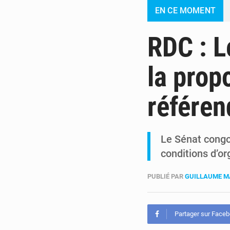
EN CE MOMENT
RDC : L
la propo
référe
Le Sénat congol
conditions d’o
PUBLIÉ PAR
GUILLAUME M
Partager sur Face