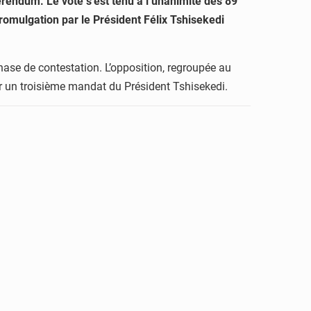
férendum. Le vote s’est tenu à l’unanimité des 89
romulgation par le Président Félix Tshisekedi
phase de contestation. L’opposition, regroupée au
iter un troisième mandat du Président Tshisekedi.