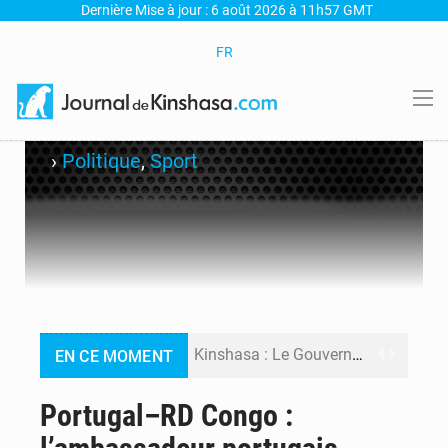
Dernière Mise à jour : 6 août 2026 à 11h57 GMT
FR
›
Politique
,
Sport
Kinshasa : Le Gouvernement provincial annonce la construction imminente du boulevard Étienne Tshisekedi
EN CE MOMENT
Ebola Bundibugyo : Tshisekedi mobilise le Gouvernement, l’OMS et Africa CDC pour renforcer la riposte
Portugal–RD Congo :
Ebola : Kinshasa renforce son dispositif après l’interception d’un bateau suspect