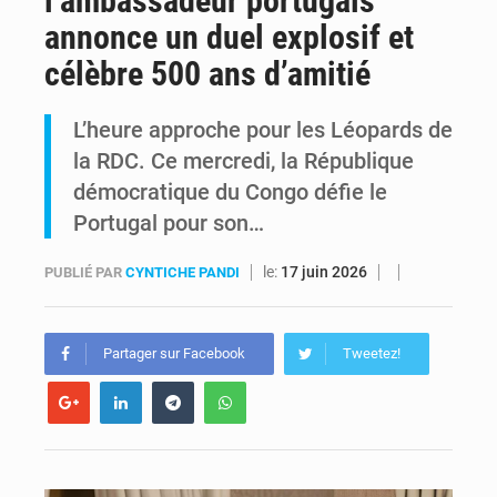
l’ambassadeur portugais
annonce un duel explosif et
FRIVAO : le procès du détournement de 325 millions de dollars reporté à la mi-août
célèbre 500 ans d’amitié
FIFA : sous pression, Gianni Infantino convoque une réunion de crise au Maroc après l’échec de son projet de réforme
L’heure approche pour les Léopards de
la RDC. Ce mercredi, la République
démocratique du Congo défie le
Portugal pour son…
le:
17 juin 2026
PUBLIÉ PAR
CYNTICHE PANDI
Partager sur Facebook
Tweetez!