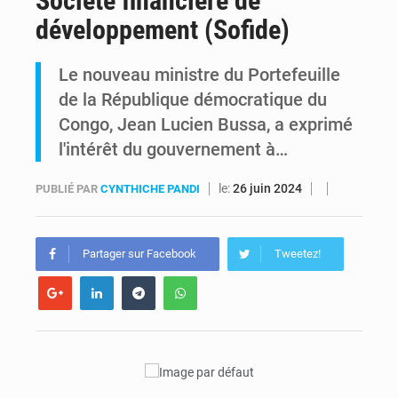
Société financière de
développement (Sofide)
FRIVAO : le procès du détournement de 325 millions de dollars reporté à la mi-août
Le nouveau ministre du Portefeuille
FIFA : sous pression, Gianni Infantino convoque une réunion de crise au Maroc après l’échec de son projet de réforme
de la République démocratique du
Congo, Jean Lucien Bussa, a exprimé
l'intérêt du gouvernement à…
le:
26 juin 2024
PUBLIÉ PAR
CYNTHICHE PANDI
Partager sur Facebook
Tweetez!