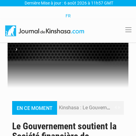
Dernière Mise à jour : 6 août 2026 à 11h57 GMT
FR
›
Kinshasa : Le Gouvernement provincial annonce la construction imminente du boulevard Étienne Tshisekedi
EN CE MOMENT
Ebola Bundibugyo : Tshisekedi mobilise le Gouvernement, l’OMS et Africa CDC pour renforcer la riposte
Le Gouvernement soutient la
Ebola : Kinshasa renforce son dispositif après l’interception d’un bateau suspect