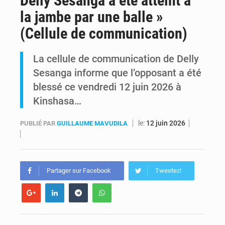
Delly Sesanga a été atteint à
la jambe par une balle »
RDC : Raïssa Malu lance les préparatifs d’une Table ronde nationale sur l’éducation inclusive des enfants handicapés
(Cellule de communication)
Shadary et Minaku enfin transférés à l’auditorat militaire après 200 jours d’opacité
La cellule de communication de Delly
Sesanga informe que l’opposant a été
blessé ce vendredi 12 juin 2026 à
Kinshasa…
le:
12 juin 2026
PUBLIÉ PAR
GUILLAUME MAVUDILA
Partager sur Facebook
Tweetez!