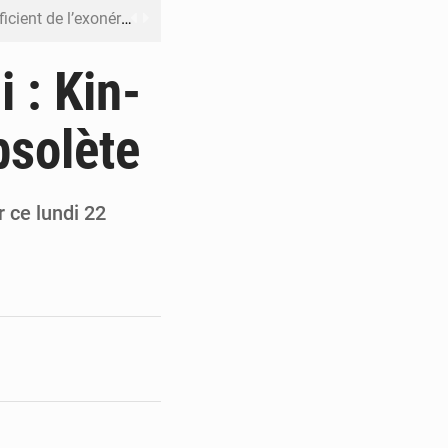
riel reste en vigueur (Mise au point)
’uranium dans le cobalt exporté
i : Kin-
 leur argent avec l’USDT
bsolète
 inclusive des enfants handicapés
rès 200 jours d’opacité
r ce lundi 22