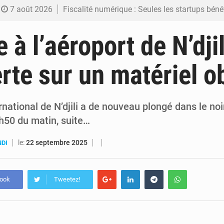
7 août 2026
Fiscalité numérique : Seules les startups bénéficient de l’exonération, mais l’arrêté interministé
7 août 2026
RDC : Kinshasa annonce des analyses croisées après des allégations sur des traces d
à l’aéroport de N’djil
6 août 2026
Comment des milliers d’Africains protègent et font fructifier
erte sur un matériel o
6 août 2026
RDC : Raïssa Malu lance les préparatifs d’une Table ronde nationale sur l’éducation
6 août 2026
Shadary et Minaku enfin transférés à l’auditorat militaire ap
rnational de N’djili a de nouveau plongé dans le noi
h50 du matin, suite…
le:
22 septembre 2025
NDI
book
Tweetez!