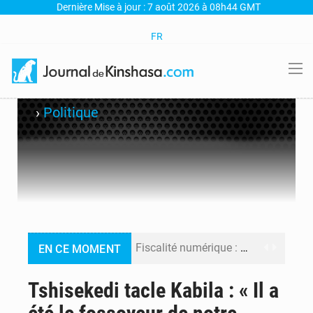
Dernière Mise à jour : 7 août 2026 à 08h44 GMT
FR
›
Politique
Fiscalité numérique : Seules les startups bénéficient de l’exonération, mais l’arrêté interministériel reste en vigueur (Mise au point)
EN CE MOMENT
RDC : Kinshasa annonce des analyses croisées après des allégations sur des traces d’uranium dans le cobalt exporté
Tshisekedi tacle Kabila : « Il a
Comment des milliers d’Africains protègent et font fructifier leur argent avec l’USDT