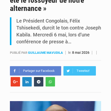
été le fossoyeur de notre
alternance »
RDC : Raïssa Malu lance les préparatifs d’une Table ronde nationale sur l’éducation inclusive des enfants handicapés
Le Président Congolais, Félix
Shadary et Minaku enfin transférés à l’auditorat militaire après 200 jours d’opacité
Tshisekedi, durcit le ton contre Joseph
Kabila. Mercredi 6 mai, lors d’une
conférence de presse à…
le:
8 mai 2026
PUBLIÉ PAR
GUILLAUME MAVUDILA
Partager sur Facebook
Tweetez!