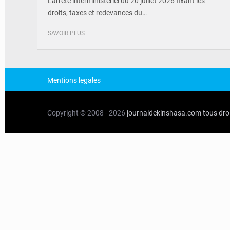
L'arrêté interministériel du 20 juillet 2026 fixant les
droits, taxes et redevances du…
SAVOIR PLUS
Mentions legales
Copyright © 2008 - 2026
journaldekinshasa.com
tous dro