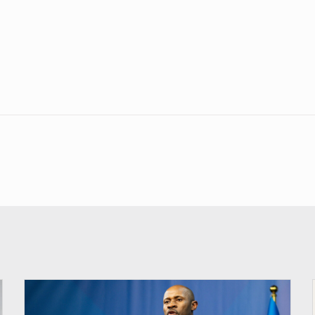
© Ouragan.cd