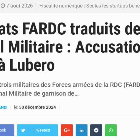
7 août 2026
Fiscalité numérique : Seules les startups bénéficient de l’exonération, mais l’arrêté interministé
7 août 2026
RDC : Kinshasa annonce des analyses croisées après des allégations sur des traces d
ats FARDC traduits de
6 août 2026
Comment des milliers d’Africains protègent et font fructifier
l Militaire : Accusati
6 août 2026
RDC : Raïssa Malu lance les préparatifs d’une Table ronde nationale sur l’éducation
à Lubero
6 août 2026
Shadary et Minaku enfin transférés à l’auditorat militaire ap
t-trois militaires des Forces armées de la RDC (FA
nal Militaire de garnison de…
le:
30 décembre 2024
ANDI
book
Tweetez!