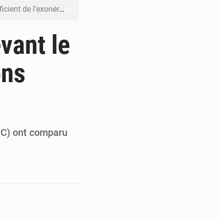
riel reste en vigueur (Mise au point)
’uranium dans le cobalt exporté
vant le
 leur argent avec l’USDT
ons
 inclusive des enfants handicapés
rès 200 jours d’opacité
RDC) ont comparu