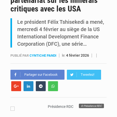
partenariat sur les minerais
critiques avec les USA
Kinshasa : Le Gouvernement provincial annonce la construction imminente du boulevard Étienne Tshisekedi
Le président Félix Tshisekedi a mené,
Ebola Bundibugyo : Tshisekedi mobilise le Gouvernement, l’OMS et Africa CDC pour renforcer la riposte
mercredi 4 février au siège de la US
International Development Finance
Corporation (DFC), une série…
le:
4 février 2026
PUBLIÉ PAR
CYNTICHE PANDI
Partager sur Facebook
Tweetez!
© Présidence RDC