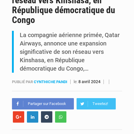
réseau vers Kinshasa, en
République démocratique du
Alerte Ebola à Kinshasa : Un bateau sous haute surveillance accoste à Maluku avec 200 passagers à bord
Congo
RDC : Christian Bosembe annonce la fermeture imminente de TikTok pour stopper la propagande de l’AFC-M23
La compagnie aérienne primée, Qatar
Airways, annonce une expansion
significative de son réseau vers
Kinshasa, en République
démocratique du Congo,…
le:
8 avril 2024
PUBLIÉ PAR
CYNTHICHE PANDI
Partager sur Facebook
Tweetez!