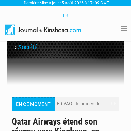
Dernière Mise à jour : 5 août 2026 à 17h09 GMT
FR
›
Société
FRIVAO : le procès du détournement de 325 millions de dollars reporté à la mi-août
EN CE MOMENT
FIFA : sous pression, Gianni Infantino convoque une réunion de crise au Maroc après l’échec de son projet de réforme
Qatar Airways étend son
Génocide, guerres et pillages : La RDC obtient un calendrier judiciaire contre le Rwanda à la CIJ