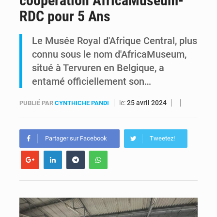
coopération AfricaMuseum-
RDC pour 5 Ans
Kinshasa : Le Gouvernement provincial annonce la construction imminente du boulevard Étienne Tshisekedi
Le Musée Royal d'Afrique Central, plus
Ebola Bundibugyo : Tshisekedi mobilise le Gouvernement, l’OMS et Africa CDC pour renforcer la riposte
connu sous le nom d'AfricaMuseum,
situé à Tervuren en Belgique, a
entamé officiellement son…
le:
25 avril 2024
PUBLIÉ PAR
CYNTHICHE PANDI
Partager sur Facebook
Tweetez!