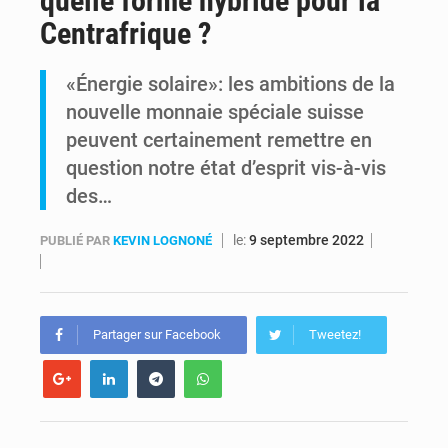
quelle forme hybride pour la
Centrafrique ?
RDC : Raïssa Malu lance les préparatifs d’une Table ronde nationale sur l’éducation inclusive des enfants handicapés
«Énergie solaire»: les ambitions de la
Shadary et Minaku enfin transférés à l’auditorat militaire après 200 jours d’opacité
nouvelle monnaie spéciale suisse
peuvent certainement remettre en
question notre état d’esprit vis-à-vis
des…
le:
9 septembre 2022
PUBLIÉ PAR
KEVIN LOGNONÉ
Partager sur Facebook
Tweetez!