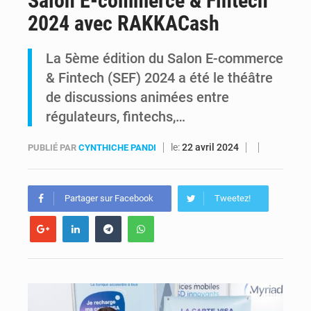
Salon E-commerce & Fintech
2024 avec RAKKACash
RDC : Kinshasa annonce des analyses croisées après des allégations sur des traces d’uranium dans le cobalt exporté
La 5ème édition du Salon E-commerce
Comment des milliers d’Africains protègent et font fructifier leur argent avec l’USDT
& Fintech (SEF) 2024 a été le théâtre
de discussions animées entre
régulateurs, fintechs,…
le:
22 avril 2024
PUBLIÉ PAR
CYNTHICHE PANDI
Partager sur Facebook
Tweetez!