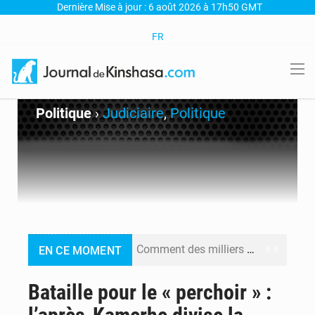
Dernière Mise à jour : 6 août 2026 à 17h50 GMT
FR
Politique
›
Judiciaire
,
Politique
Comment des milliers d’Africains protègent et font fructifier leur argent avec l’USDT
EN CE MOMENT
RDC : Raïssa Malu lance les préparatifs d’une Table ronde nationale sur l’éducation inclusive des enfants handicapés
Bataille pour le « perchoir » :
Shadary et Minaku enfin transférés à l’auditorat militaire après 200 jours d’opacité