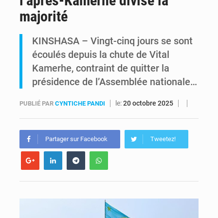
l’après-Kamerhe divise la
majorité
Kinshasa : Le Gouvernement provincial annonce la construction imminente du boulevard Étienne Tshisekedi
KINSHASA – Vingt-cinq jours se sont
Ebola Bundibugyo : Tshisekedi mobilise le Gouvernement, l’OMS et Africa CDC pour renforcer la riposte
écoulés depuis la chute de Vital
Kamerhe, contraint de quitter la
présidence de l’Assemblée nationale…
le:
20 octobre 2025
PUBLIÉ PAR
CYNTICHE PANDI
Partager sur Facebook
Tweetez!