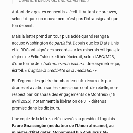
Ouverture de corridors humanitaires. »
Autant de « gestes consentis », écrit-il. Autant de preuves,
selon lui, que son mouvement n’est pas l’intransigeant que
l’on dépeint.
Mais la lettre prend un tour plus acide quand Nangaa
accuse Washington de
partialité
. Depuis que les États-Unis
et la RDC ont signé des accords sur les minerais critiques, le
régime de Félix Tshisekedi bénéficierait, selon l’AFC/M23,
d’une forme de
« tolérance américaine ».
Une asymétrie qui,
écrit-il,
« fragilise la crédibilité de la médiation »
.
Et d’égrener les griefs : bombardements récurrents par
drones et aviation sur les zones sous contrôle rebelle, non-
respect par Kinshasa des engagements de Montreux (18
avril 2026), notamment la libération de 317 détenus
promise dans les dix jours.
Une copie de la lettre a été envoyée au président togolais
Faure Gnassingbé (médiateur de l’Union africaine)
, a
u
ministre d’État qatari Mohammed bin Abdulaziz Al-