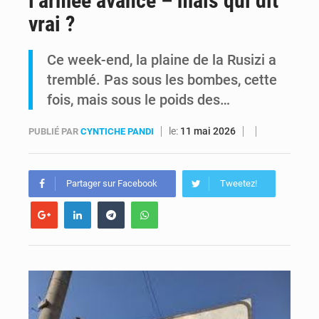
l’armée avance – mais qui dit
vrai ?
RDC : Kinshasa annonce des analyses croisées après des allégations sur des traces d’uranium dans le cobalt exporté
Ce week-end, la plaine de la Rusizi a
Comment des milliers d’Africains protègent et font fructifier leur argent avec l’USDT
tremblé. Pas sous les bombes, cette
fois, mais sous le poids des…
le:
11 mai 2026
PUBLIÉ PAR
CYNTICHE PANDI
Partager sur Facebook
Tweetez!