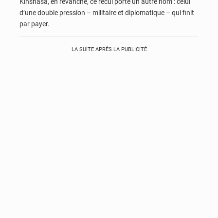
Kinshasa, en revanche, ce recul porte un autre nom : celui
d’une double pression – militaire et diplomatique – qui finit
par payer.
LA SUITE APRÈS LA PUBLICITÉ