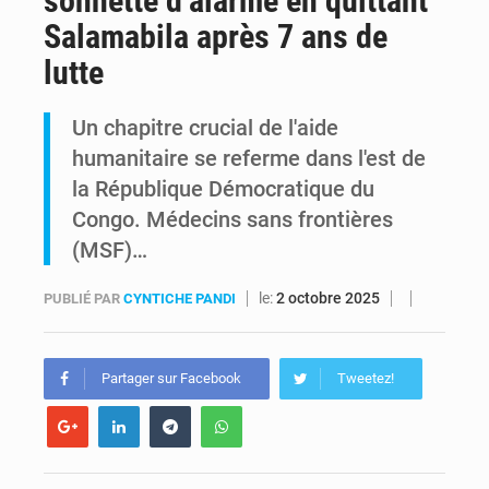
sonnette d’alarme en quittant
Salamabila après 7 ans de
Kinshasa : Le Gouvernement provincial annonce la construction imminente du boulevard Étienne Tshisekedi
lutte
Ebola Bundibugyo : Tshisekedi mobilise le Gouvernement, l’OMS et Africa CDC pour renforcer la riposte
Un chapitre crucial de l'aide
humanitaire se referme dans l'est de
la République Démocratique du
Congo. Médecins sans frontières
(MSF)…
le:
2 octobre 2025
PUBLIÉ PAR
CYNTICHE PANDI
Partager sur Facebook
Tweetez!