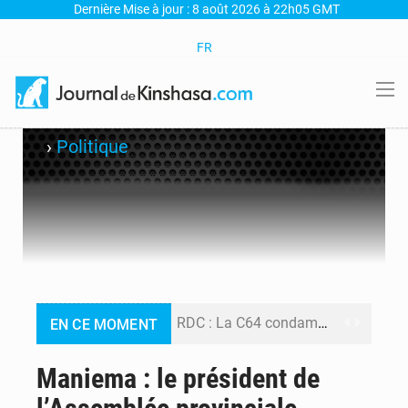
Dernière Mise à jour : 8 août 2026 à 22h05 GMT
FR
›
Politique
RDC : La C64 condamne les attaques contre l’opposition et maintient la date butoir du 15 août pour la suite des manifestations
EN CE MOMENT
Processus de Doha : La RDC libère 15 prisonniers et réaffirme sa détermination à respecter ses engagements
Maniema : le président de
Fiscalité numérique : Seules les startups bénéficient de l’exonération, mais l’arrêté interministériel reste en vigueur (Mise au point)