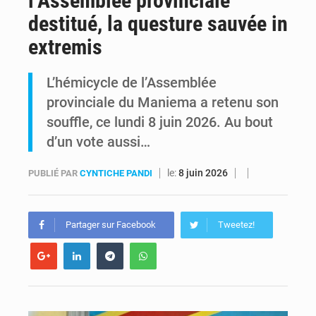
l’Assemblée provinciale
destitué, la questure sauvée in
RDC : Kinshasa annonce des analyses croisées après des allégations sur des traces d’uranium dans le cobalt exporté
extremis
Comment des milliers d’Africains protègent et font fructifier leur argent avec l’USDT
L’hémicycle de l’Assemblée
provinciale du Maniema a retenu son
souffle, ce lundi 8 juin 2026. Au bout
d’un vote aussi…
le:
8 juin 2026
PUBLIÉ PAR
CYNTICHE PANDI
Partager sur Facebook
Tweetez!