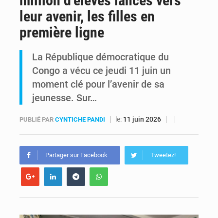
million d’élèves lancés vers
leur avenir, les filles en
RDC : Raïssa Malu lance les préparatifs d’une Table ronde nationale sur l’éducation inclusive des enfants handicapés
première ligne
Shadary et Minaku enfin transférés à l’auditorat militaire après 200 jours d’opacité
La République démocratique du
Congo a vécu ce jeudi 11 juin un
moment clé pour l’avenir de sa
jeunesse. Sur…
le:
11 juin 2026
PUBLIÉ PAR
CYNTICHE PANDI
Partager sur Facebook
Tweetez!