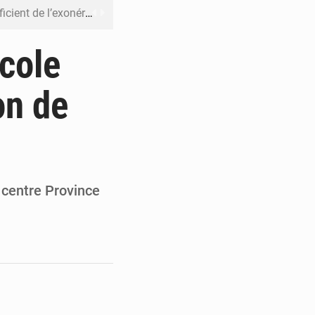
riel reste en vigueur (Mise au point)
’uranium dans le cobalt exporté
cole
 leur argent avec l’USDT
on de
 inclusive des enfants handicapés
rès 200 jours d’opacité
 centre Province