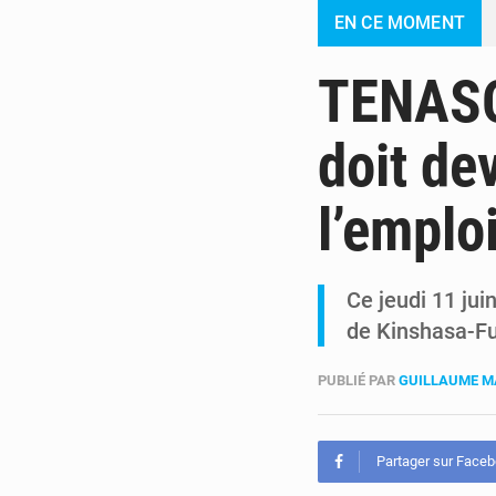
EN CE MOMENT
TENASOS
doit de
l’emplo
Ce jeudi 11 jui
de Kinshasa-Fu
PUBLIÉ PAR
GUILLAUME M
Partager sur Face