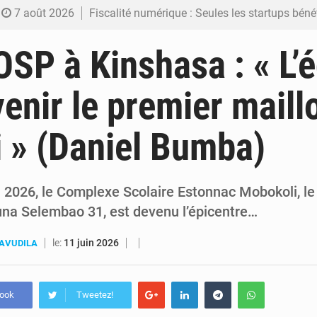
7 août 2026
Fiscalité numérique : Seules les startups bénéficient de l’exonération, mais l’arrêté interministé
7 août 2026
RDC : Kinshasa annonce des analyses croisées après des allégations sur des traces d
P à Kinshasa : « L’é
6 août 2026
Comment des milliers d’Africains protègent et font fructifier
venir le premier maill
6 août 2026
RDC : Raïssa Malu lance les préparatifs d’une Table ronde nationale sur l’éducation
i » (Daniel Bumba)
6 août 2026
Shadary et Minaku enfin transférés à l’auditorat militaire ap
n 2026, le Complexe Scolaire Estonnac Mobokoli, le
na Selembao 31, est devenu l’épicentre…
le:
11 juin 2026
AVUDILA
book
Tweetez!