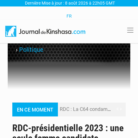
Dernière Mise à jour : 8 août 2026 à 22h05 GMT
FR
›
Politique
RDC : La C64 condamne les attaques contre l’opposition et maintient la date butoir du 15 août pour la suite des manifestations
EN CE MOMENT
Processus de Doha : La RDC libère 15 prisonniers et réaffirme sa détermination à respecter ses engagements
RDC-présidentielle 2023 : une
Fiscalité numérique : Seules les startups bénéficient de l’exonération, mais l’arrêté interministériel reste en vigueur (Mise au point)