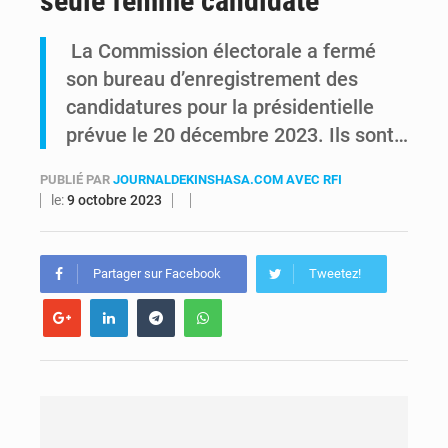
seule femme candidate
RDC : Kinshasa annonce des analyses croisées après des allégations sur des traces d’uranium dans le cobalt exporté
La Commission électorale a fermé
son bureau d’enregistrement des
Comment des milliers d’Africains protègent et font fructifier leur argent avec l’USDT
candidatures pour la présidentielle
prévue le 20 décembre 2023. Ils sont…
PUBLIÉ PAR
JOURNALDEKINSHASA.COM AVEC RFI
le:
9 octobre 2023
Partager sur Facebook
Tweetez!