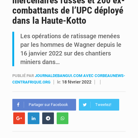
mercenaires russes et 200 ex-
combattants de l’UPC déployé
FRIVAO : le procès du détournement de 325 millions de dollars reporté à la mi-août
dans la Haute-Kotto
FIFA : sous pression, Gianni Infantino convoque une réunion de crise au Maroc après l’échec de son projet de réforme
Les opérations de ratissage menées
par les hommes de Wagner depuis le
16 janvier 2022 sur des chantiers
miniers dans…
PUBLIÉ PAR
JOURNALDEBANGUI.COM AVEC CORBEAUNEWS-
le:
18 février 2022
CENTRAFRIQUE.ORG
Partager sur Facebook
Tweetez!