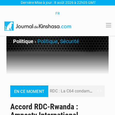
Dernière Mise à jour : 8 août 2026 à 22h05 GMT
FR
Politique
›
Politique
,
Sécurité
RDC : La C64 condamne les attaques contre l’opposition et maintient la date butoir du 15 août pour la suite des manifestations
EN CE MOMENT
Processus de Doha : La RDC libère 15 prisonniers et réaffirme sa détermination à respecter ses engagements
Accord RDC-Rwanda :
Fiscalité numérique : Seules les startups bénéficient de l’exonération, mais l’arrêté interministériel reste en vigueur (Mise au point)