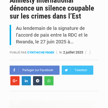
Amnesty International
dénonce un silence coupable
RDC : Kinshasa annonce des analyses croisées après des allégations sur des traces d’uranium dans le cobalt exporté
sur les crimes dans l’Est
Comment des milliers d’Africains protègent et font fructifier leur argent avec l’USDT
Au lendemain de la signature de
l’accord de paix entre la RDC et le
Rwanda, le 27 juin 2025 à…
le:
2 juillet 2025
PUBLIÉ PAR
CYNTHICHE PANDI
Partager sur Facebook
Tweetez!