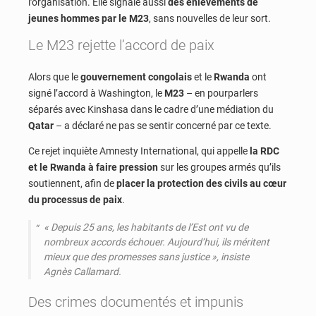
l’organisation. Elle signale aussi
des enlèvements de
jeunes hommes par le M23
, sans nouvelles de leur sort.
Le M23 rejette l’accord de paix
Alors que le
gouvernement congolais
et le
Rwanda
ont
signé l’accord à Washington, le
M23
– en pourparlers
séparés avec Kinshasa dans le cadre d’une médiation du
Qatar
– a déclaré ne pas se sentir concerné par ce texte.
Ce rejet inquiète Amnesty International, qui appelle
la RDC
et le Rwanda à faire pression
sur les groupes armés qu’ils
soutiennent, afin de
placer la protection des civils au cœur
du processus de paix
.
« Depuis 25 ans, les habitants de l’Est ont vu de
nombreux accords échouer. Aujourd’hui, ils méritent
mieux que des promesses sans justice », insiste
Agnès Callamard.
Des crimes documentés et impunis