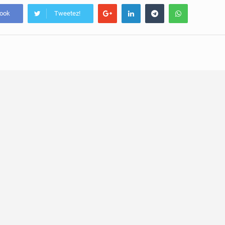
book
Tweetez!