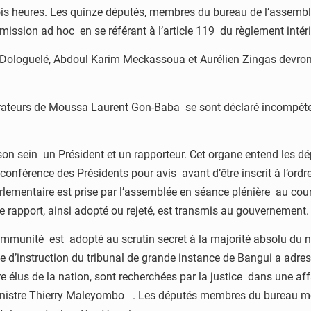
rois heures. Les quinze députés, membres du bureau de l’assembl
mmission ad hoc en se référant à l’article 119 du règlement intérie
 Dologuelé, Abdoul Karim Meckassoua et Aurélien Zingas devront
borateurs de Moussa Laurent Gon-Baba se sont déclaré incompéte
 son sein un Président et un rapporteur. Cet organe entend les 
nférence des Présidents pour avis avant d’être inscrit à l’ordre
rlementaire est prise par l’assemblée en séance plénière au cours
 rapport, ainsi adopté ou rejeté, est transmis au gouvernement.
e l’immunité est adopté au scrutin secret à la majorité absolu d
ge d’instruction du tribunal de grande instance de Bangui a adres
 élus de la nation, sont recherchées par la justice dans une affair
ministre Thierry Maleyombo . Les députés membres du bureau me