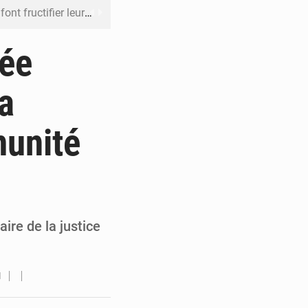
 leur argent avec l’USDT
 inclusive des enfants handicapés
lée
rès 200 jours d’opacité
a
boulevard Étienne Tshisekedi
munité
DC pour renforcer la riposte
aire de la justice
1