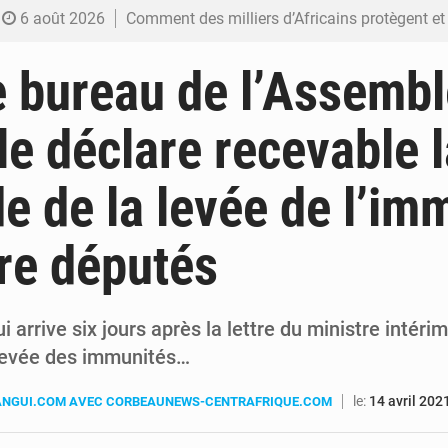
6 août 2026
Comment des milliers d’Africains protègent et font fructifier
6 août 2026
RDC : Raïssa Malu lance les préparatifs d’une Table ronde nationale sur l’éducation
e bureau de l’Assemb
6 août 2026
Shadary et Minaku enfin transférés à l’auditorat militaire ap
le déclare recevable l
6 août 2026
Kinshasa : Le Gouvernement provincial annonce la construction imminente du 
 de la levée de l’im
6 août 2026
Ebola Bundibugyo : Tshisekedi mobilise le Gouvernement, l’OMS et Africa C
re députés
 arrive six jours après la lettre du ministre intérim
levée des immunités…
le:
14 avril 202
NGUI.COM AVEC CORBEAUNEWS-CENTRAFRIQUE.COM