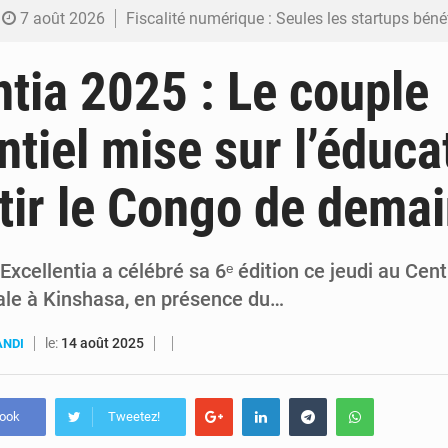
7 août 2026
Fiscalité numérique : Seules les startups bénéficient de l’exonération, mais l’arrêté interministé
7 août 2026
RDC : Kinshasa annonce des analyses croisées après des allégations sur des traces d
ntia 2025 : Le couple
6 août 2026
Comment des milliers d’Africains protègent et font fructifier
ntiel mise sur l’éduca
6 août 2026
RDC : Raïssa Malu lance les préparatifs d’une Table ronde nationale sur l’éducation
tir le Congo de dema
6 août 2026
Shadary et Minaku enfin transférés à l’auditorat militaire ap
cellentia a célébré sa 6ᵉ édition ce jeudi au Cent
rale à Kinshasa, en présence du…
le:
14 août 2025
ANDI
book
Tweetez!