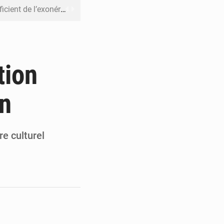
riel reste en vigueur (Mise au point)
’uranium dans le cobalt exporté
 leur argent avec l’USDT
tion
 inclusive des enfants handicapés
in
rès 200 jours d’opacité
re culturel