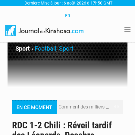
Dernière Mise à jour : 6 août 2026 à 17h50 GMT
FR
Sport
›
Football
,
Sport
Comment des milliers d’Africains protègent et font fructifier leur argent avec l’USDT
EN CE MOMENT
RDC : Raïssa Malu lance les préparatifs d’une Table ronde nationale sur l’éducation inclusive des enfants handicapés
RDC 1-2 Chili : Réveil tardif
Shadary et Minaku enfin transférés à l’auditorat militaire après 200 jours d’opacité