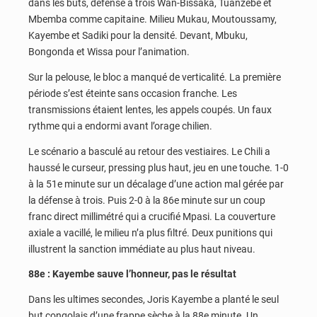
dans les buts, défense à trois Wan-Bissaka, Tuanzebe et
Mbemba comme capitaine. Milieu Mukau, Moutoussamy,
Kayembe et Sadiki pour la densité. Devant, Mbuku,
Bongonda et Wissa pour l’animation.
Sur la pelouse, le bloc a manqué de verticalité. La première
période s’est éteinte sans occasion franche. Les
transmissions étaient lentes, les appels coupés. Un faux
rythme qui a endormi avant l’orage chilien.
Le scénario a basculé au retour des vestiaires. Le Chili a
haussé le curseur, pressing plus haut, jeu en une touche. 1-0
à la 51e minute sur un décalage d’une action mal gérée par
la défense à trois. Puis 2-0 à la 86e minute sur un coup
franc direct millimétré qui a crucifié Mpasi. La couverture
axiale a vacillé, le milieu n’a plus filtré. Deux punitions qui
illustrent la sanction immédiate au plus haut niveau.
88e : Kayembe sauve l’honneur, pas le résultat
Dans les ultimes secondes, Joris Kayembe a planté le seul
but congolais d’une frappe sèche à la 88e minute. Un