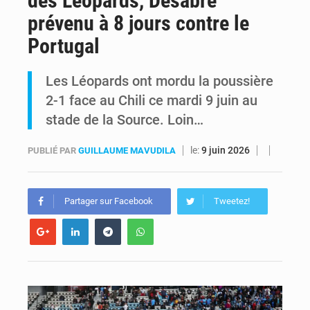
des Léopards, Desabre
prévenu à 8 jours contre le
Kinshasa : Le Gouvernement provincial annonce la construction imminente du boulevard Étienne Tshisekedi
Portugal
Ebola Bundibugyo : Tshisekedi mobilise le Gouvernement, l’OMS et Africa CDC pour renforcer la riposte
Les Léopards ont mordu la poussière
2-1 face au Chili ce mardi 9 juin au
stade de la Source. Loin…
le:
9 juin 2026
PUBLIÉ PAR
GUILLAUME MAVUDILA
Partager sur Facebook
Tweetez!