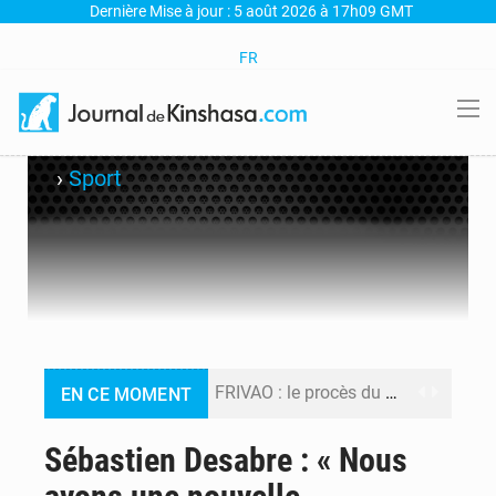
Dernière Mise à jour : 5 août 2026 à 17h09 GMT
FR
›
Sport
FRIVAO : le procès du détournement de 325 millions de dollars reporté à la mi-août
EN CE MOMENT
FIFA : sous pression, Gianni Infantino convoque une réunion de crise au Maroc après l’échec de son projet de réforme
Sébastien Desabre : « Nous
Génocide, guerres et pillages : La RDC obtient un calendrier judiciaire contre le Rwanda à la CIJ