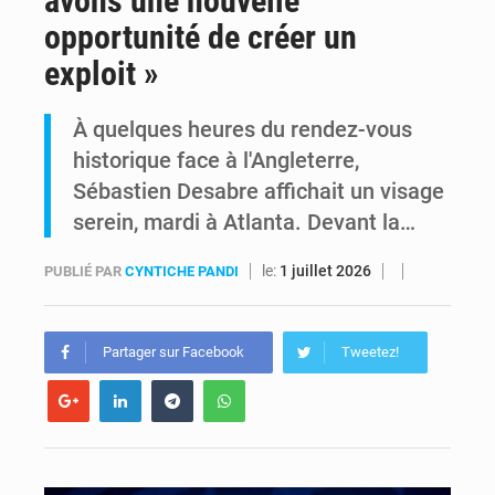
avons une nouvelle
opportunité de créer un
Alerte Ebola à Kinshasa : Un bateau sous haute surveillance accoste à Maluku avec 200 passagers à bord
exploit »
RDC : Christian Bosembe annonce la fermeture imminente de TikTok pour stopper la propagande de l’AFC-M23
À quelques heures du rendez-vous
historique face à l'Angleterre,
Sébastien Desabre affichait un visage
serein, mardi à Atlanta. Devant la…
le:
1 juillet 2026
PUBLIÉ PAR
CYNTICHE PANDI
Partager sur Facebook
Tweetez!