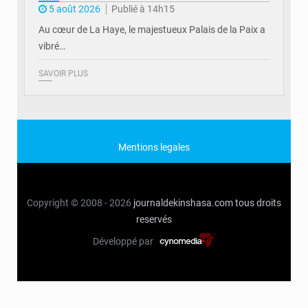
5 août 2026
Publié à 14h15
Au cœur de La Haye, le majestueux Palais de la Paix a
vibré…
SAVOIR PLUS
Mentions legales
Copyright © 2008 - 2026
journaldekinshasa.com
tous droits
reservés
Développé par