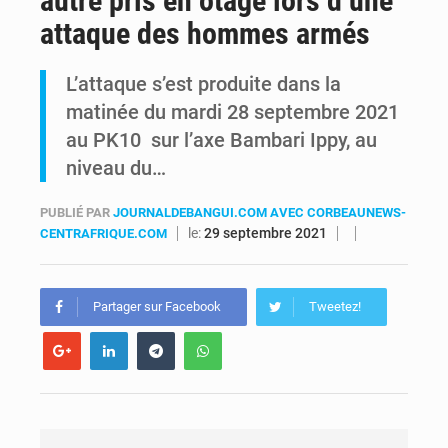
autre pris en otage lors d’une
attaque des hommes armés
Alerte Ebola à Kinshasa : Un bateau sous haute surveillance accoste à Maluku avec 200 passagers à bord
L’attaque s’est produite dans la
RDC : Christian Bosembe annonce la fermeture imminente de TikTok pour stopper la propagande de l’AFC-M23
matinée du mardi 28 septembre 2021
au PK10 sur l’axe Bambari Ippy, au
niveau du…
PUBLIÉ PAR
JOURNALDEBANGUI.COM AVEC CORBEAUNEWS-
le:
29 septembre 2021
CENTRAFRIQUE.COM
Partager sur Facebook
Tweetez!