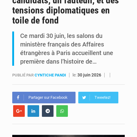
candidats, un fauteuil, et des
tensions diplomatiques en
RDC : Kinshasa annonce des analyses croisées après des allégations sur des traces d’uranium dans le cobalt exporté
toile de fond
Comment des milliers d’Africains protègent et font fructifier leur argent avec l’USDT
Ce mardi 30 juin, les salons du
ministère français des Affaires
étrangères à Paris accueillent une
première dans l’histoire de…
le:
30 juin 2026
PUBLIÉ PAR
CYNTICHE PANDI
Partager sur Facebook
Tweetez!