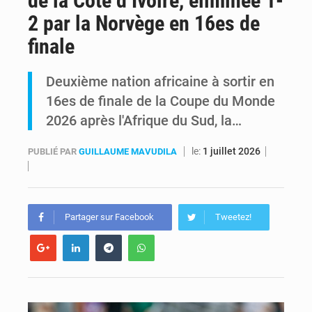
de la Côte d’Ivoire, éliminée 1-
2 par la Norvège en 16es de
RDC : Kinshasa annonce des analyses croisées après des allégations sur des traces d’uranium dans le cobalt exporté
finale
Comment des milliers d’Africains protègent et font fructifier leur argent avec l’USDT
Deuxième nation africaine à sortir en
16es de finale de la Coupe du Monde
2026 après l'Afrique du Sud, la…
le:
1 juillet 2026
PUBLIÉ PAR
GUILLAUME MAVUDILA
Partager sur Facebook
Tweetez!