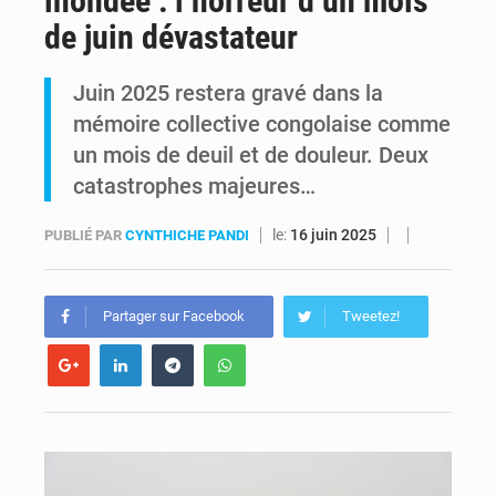
inondée : l’horreur d’un mois
de juin dévastateur
FRIVAO : le procès du détournement de 325 millions de dollars reporté à la mi-août
Juin 2025 restera gravé dans la
FIFA : sous pression, Gianni Infantino convoque une réunion de crise au Maroc après l’échec de son projet de réforme
mémoire collective congolaise comme
un mois de deuil et de douleur. Deux
catastrophes majeures…
le:
16 juin 2025
PUBLIÉ PAR
CYNTHICHE PANDI
Partager sur Facebook
Tweetez!