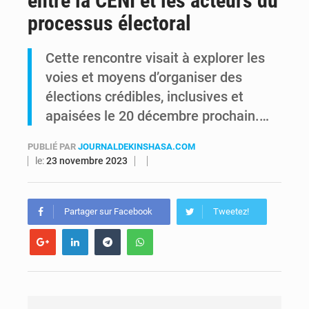
entre la CENI et les acteurs du
processus électoral
RDC : Kinshasa annonce des analyses croisées après des allégations sur des traces d’uranium dans le cobalt exporté
Cette rencontre visait à explorer les
Comment des milliers d’Africains protègent et font fructifier leur argent avec l’USDT
voies et moyens d’organiser des
élections crédibles, inclusives et
apaisées le 20 décembre prochain.…
PUBLIÉ PAR
JOURNALDEKINSHASA.COM
le:
23 novembre 2023
Partager sur Facebook
Tweetez!