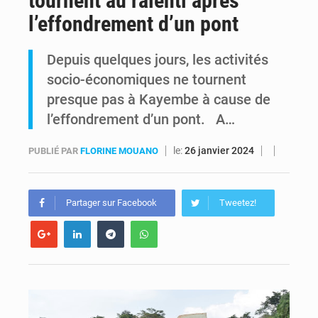
tournent au ralenti après
l’effondrement d’un pont
Kinshasa : Le Gouvernement provincial annonce la construction imminente du boulevard Étienne Tshisekedi
Depuis quelques jours, les activités
Ebola Bundibugyo : Tshisekedi mobilise le Gouvernement, l’OMS et Africa CDC pour renforcer la riposte
socio-économiques ne tournent
presque pas à Kayembe à cause de
l’effondrement d’un pont. A…
le:
26 janvier 2024
PUBLIÉ PAR
FLORINE MOUANO
Partager sur Facebook
Tweetez!