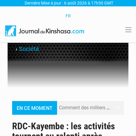
Dernière Mise à jour : 6 août 2026 à 17h50 GMT
FR
›
Société
Comment des milliers d’Africains protègent et font fructifier leur argent avec l’USDT
EN CE MOMENT
RDC : Raïssa Malu lance les préparatifs d’une Table ronde nationale sur l’éducation inclusive des enfants handicapés
RDC-Kayembe : les activités
Shadary et Minaku enfin transférés à l’auditorat militaire après 200 jours d’opacité