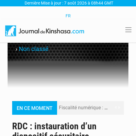
Dernière Mise à jour : 7 août 2026 à 08h44 GMT
FR
›
Non classé
Fiscalité numérique : Seules les startups bénéficient de l’exonération, mais l’arrêté interministériel reste en vigueur (Mise au point)
EN CE MOMENT
RDC : Kinshasa annonce des analyses croisées après des allégations sur des traces d’uranium dans le cobalt exporté
RDC : instauration d’un
Comment des milliers d’Africains protègent et font fructifier leur argent avec l’USDT