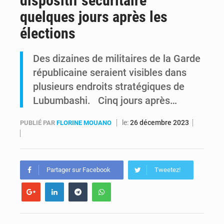
dispositif sécuritaire
quelques jours après les
RDC : Raïssa Malu lance les préparatifs d’une Table ronde nationale sur l’éducation inclusive des enfants handicapés
élections
Shadary et Minaku enfin transférés à l’auditorat militaire après 200 jours d’opacité
Des dizaines de militaires de la Garde
républicaine seraient visibles dans
plusieurs endroits stratégiques de
Lubumbashi. Cinq jours après…
le:
26 décembre 2023
PUBLIÉ PAR
FLORINE MOUANO
Partager sur Facebook
Tweetez!