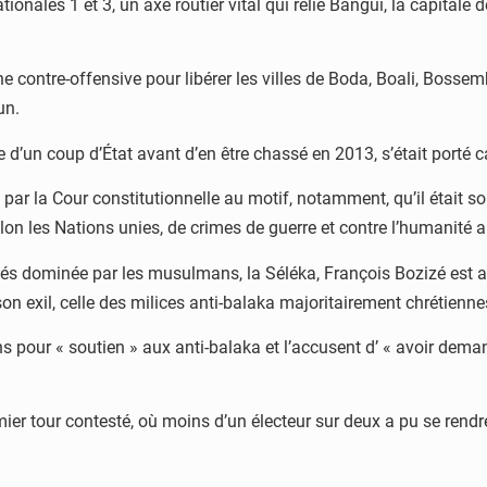
tionales 1 et 3, un axe routier vital qui relie Bangui, la capital
contre-offensive pour libérer les villes de Boda, Boali, Bossem
un.
e d’un coup d’État avant d’en être chassé en 2013, s’était porté 
 par la Cour constitutionnelle au motif, notamment, qu’il était 
on les Nations unies, de crimes de guerre et contre l’humanité a
és dominée par les musulmans, la Séléka, François Bozizé est 
n exil, celle des milices anti-balaka majoritairement chrétienne
s pour « soutien » aux anti-balaka et l’accusent d’ « avoir deman
emier tour contesté, où moins d’un électeur sur deux a pu se ren