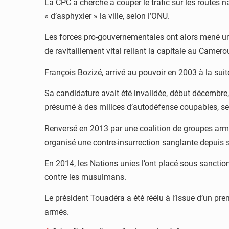
La CPC a cherché à couper le trafic sur les routes na
« d’asphyxier » la ville, selon l’ONU.
Les forces pro-gouvernementales ont alors mené une 
de ravitaillement vital reliant la capitale au Camero
François Bozizé, arrivé au pouvoir en 2003 à la suit
Sa candidature avait été invalidée, début décembre,
présumé à des milices d’autodéfense coupables, sel
Renversé en 2013 par une coalition de groupes arm
organisé une contre-insurrection sanglante depuis so
En 2014, les Nations unies l’ont placé sous sanction
contre les musulmans.
Le président Touadéra a été réélu à l’issue d’un pr
armés.