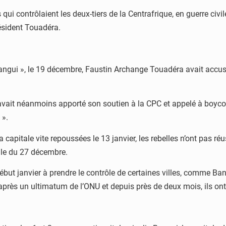
i contrôlaient les deux-tiers de la Centrafrique, en guerre civile
ésident Touadéra.
ngui », le 19 décembre, Faustin Archange Touadéra avait accusé 
é avait néanmoins apporté son soutien à la CPC et appelé à boycott
 ».
 capitale vite repoussées le 13 janvier, les rebelles n’ont pas r
elle du 27 décembre.
début janvier à prendre le contrôle de certaines villes, comme Ba
, après un ultimatum de l’ONU et depuis près de deux mois, ils on