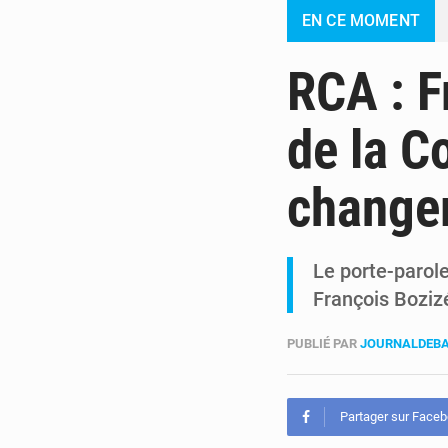
EN CE MOMENT
RCA : F
de la C
change
Le porte-parol
François Boziz
PUBLIÉ PAR
JOURNALDEBA
Partager sur Face