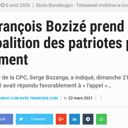
6 août 2026
Ebola Bundibugyo : Tshisekedi mobilise le Gouvernement, l’OMS et Africa C
6 août 2026
Ebola : Kinshasa renforce son dispositif après l’intercepti
rançois Bozizé prend 
5 août 2026
FRIVAO : le procès du détournement de 325 millions de dolla
oalition des patriotes 
5 août 2026
FIFA : sous pression, Gianni Infantino convoque une réunion de crise au Maroc après
ment
5 août 2026
Génocide, guerres et pillages : La RDC obtient un calendrier judiciair
e de la CPC, Serge Bozanga, a indiqué, dimanche 2
é avait répondu favorablement à « l'appel »…
le:
22 mars 2021
NGUI.COM AVEC FRANCE24.COM
book
Tweetez!