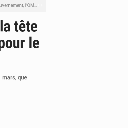
DC pour renforcer la riposte
on d’un bateau suspect
la tête
rs reporté à la mi-août
pour le
 l’échec de son projet de réforme
e contre le Rwanda à la CIJ
1 mars, que