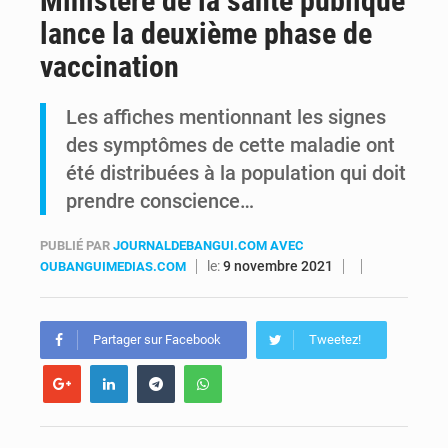
Ministère de la santé publique
lance la deuxième phase de
RDC : Raïssa Malu lance les préparatifs d’une Table ronde nationale sur l’éducation inclusive des enfants handicapés
vaccination
Shadary et Minaku enfin transférés à l’auditorat militaire après 200 jours d’opacité
Les affiches mentionnant les signes
des symptômes de cette maladie ont
été distribuées à la population qui doit
prendre conscience…
PUBLIÉ PAR
JOURNALDEBANGUI.COM AVEC
le:
9 novembre 2021
OUBANGUIMEDIAS.COM
Partager sur Facebook
Tweetez!