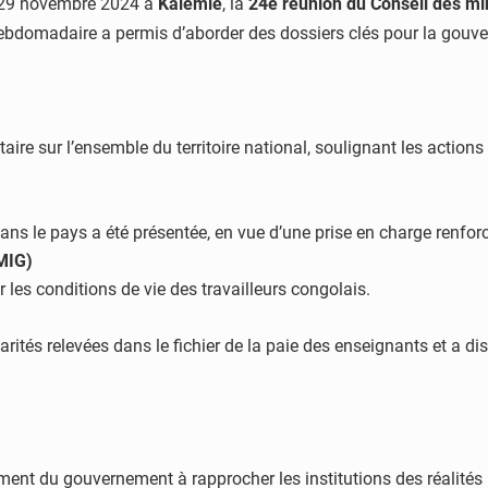
i 29 novembre 2024 à
Kalemie
, la
24e réunion du Conseil des mi
hebdomadaire a permis d’aborder des dossiers clés pour la gouv
taire sur l’ensemble du territoire national, soulignant les action
dans le pays a été présentée, en vue d’une prise en charge renfor
MIG)
les conditions de vie des travailleurs congolais.
arités relevées dans le fichier de la paie des enseignants et a d
gement du gouvernement à rapprocher les institutions des réalités