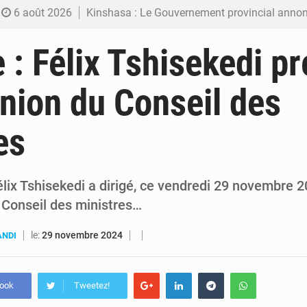
6 août 2026
Kinshasa : Le Gouvernement provincial annonce la construction imminente du 
6 août 2026
Ebola Bundibugyo : Tshisekedi mobilise le Gouvernement, l’OMS et Africa C
 : Félix Tshisekedi pr
6 août 2026
Ebola : Kinshasa renforce son dispositif après l’intercepti
nion du Conseil des
5 août 2026
FRIVAO : le procès du détournement de 325 millions de dolla
es
5 août 2026
FIFA : sous pression, Gianni Infantino convoque une réunion de crise au Maroc après
lix Tshisekedi a dirigé, ce vendredi 29 novembre 2
 Conseil des ministres…
le:
29 novembre 2024
ANDI
book
Tweetez!