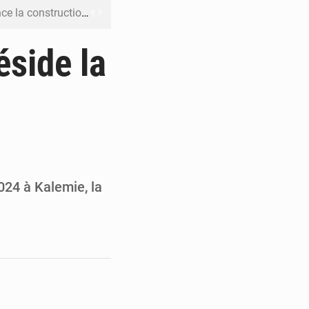
boulevard Étienne Tshisekedi
DC pour renforcer la riposte
éside la
on d’un bateau suspect
rs reporté à la mi-août
 l’échec de son projet de réforme
024 à Kalemie, la