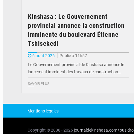
Kinshasa : Le Gouvernement
provincial annonce la construction
imminente du boulevard Étienne
Tshisekedi
6 août 2026
Publié à 11h57
Le Gouvernement provincial de Kinshasa annonce le
lancement imminent des travaux de construction…
SAVOIR PLUS
Mentions legales
Copyright © 2008 - 2026
journaldekinshasa.com
tous dro