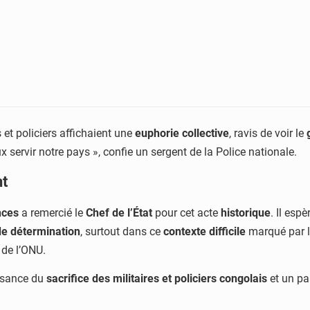
s et policiers affichaient une
euphorie collective
, ravis de voir le
x servir notre pays », confie un sergent de la Police nationale.
nt
nces
a remercié le
Chef de l’État
pour cet acte
historique
. Il esp
 de détermination
, surtout dans ce
contexte difficile
marqué par l
 de l’ONU.
ssance du
sacrifice des militaires et policiers congolais
et un pa