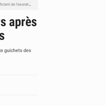
riel reste en vigueur (Mise au point)
’uranium dans le cobalt exporté
rs après
 leur argent avec l’USDT
s
 inclusive des enfants handicapés
rès 200 jours d’opacité
ux guichets des