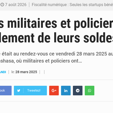
7 août 2026
Fiscalité numérique : Seules les startups bénéficient de l’exonération, mais l’arrêté interministé
7 août 2026
RDC : Kinshasa annonce des analyses croisées après des allégations sur des traces d
s militaires et policie
6 août 2026
Comment des milliers d’Africains protègent et font fructifier
lement de leurs solde
6 août 2026
RDC : Raïssa Malu lance les préparatifs d’une Table ronde nationale sur l’éducation
6 août 2026
Shadary et Minaku enfin transférés à l’auditorat militaire ap
 était au rendez-vous ce vendredi 28 mars 2025 a
hasa, où militaires et policiers ont…
le:
28 mars 2025
ANDI
book
Tweetez!