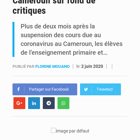
Cameroun sur fond de
critiques
RDC : Kinshasa annonce des analyses croisées après des allégations sur des traces d’uranium dans le cobalt exporté
Plus de deux mois après la
Comment des milliers d’Africains protègent et font fructifier leur argent avec l’USDT
suspension des cours due au
coronavirus au Cameroun, les élèves
de l’enseignement primaire et…
le:
2 juin 2020
PUBLIÉ PAR
FLORINE MOUANO
Partager sur Facebook
Tweetez!