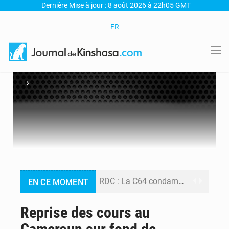
Dernière Mise à jour : 8 août 2026 à 22h05 GMT
FR
›
RDC : La C64 condamne les attaques contre l’opposition et maintient la date butoir du 15 août pour la suite des manifestations
EN CE MOMENT
Processus de Doha : La RDC libère 15 prisonniers et réaffirme sa détermination à respecter ses engagements
Reprise des cours au
Fiscalité numérique : Seules les startups bénéficient de l’exonération, mais l’arrêté interministériel reste en vigueur (Mise au point)