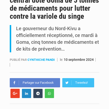
central dote Goma de 5 tonnes
de médicaments pour lutter
RDC : Raïssa Malu lance les préparatifs d’une Table ronde nationale sur l’éducation inclusive des enfants handicapés
contre la variole du singe
Shadary et Minaku enfin transférés à l’auditorat militaire après 200 jours d’opacité
Le gouverneur du Nord-Kivu a
officiellement réceptionné, ce mardi à
Goma, cinq tonnes de médicaments et
de kits de prévention…
le:
10 septembre 2024
PUBLIÉ PAR
CYNTHICHE PANDI
Partager sur Facebook
Tweetez!