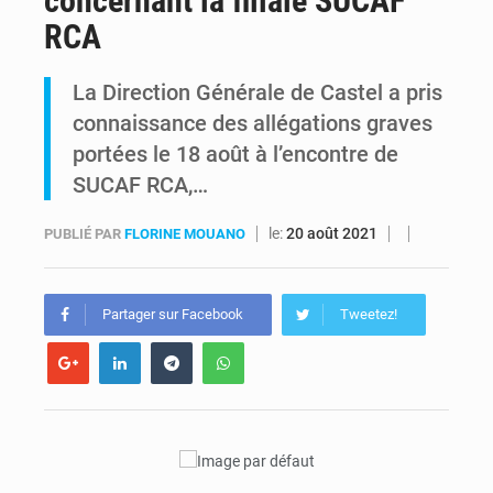
concernant la filiale SUCAF
RCA
Kinshasa : Le Gouvernement provincial annonce la construction imminente du boulevard Étienne Tshisekedi
La Direction Générale de Castel a pris
Ebola Bundibugyo : Tshisekedi mobilise le Gouvernement, l’OMS et Africa CDC pour renforcer la riposte
connaissance des allégations graves
portées le 18 août à l’encontre de
SUCAF RCA,…
le:
20 août 2021
PUBLIÉ PAR
FLORINE MOUANO
Partager sur Facebook
Tweetez!