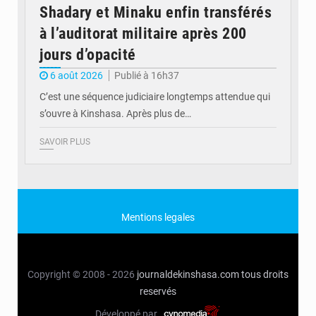
Shadary et Minaku enfin transférés
à l’auditorat militaire après 200
jours d’opacité
6 août 2026
Publié à 16h37
C’est une séquence judiciaire longtemps attendue qui
s’ouvre à Kinshasa. Après plus de…
SAVOIR PLUS
Mentions legales
Copyright © 2008 - 2026
journaldekinshasa.com
tous droits
reservés
Développé par