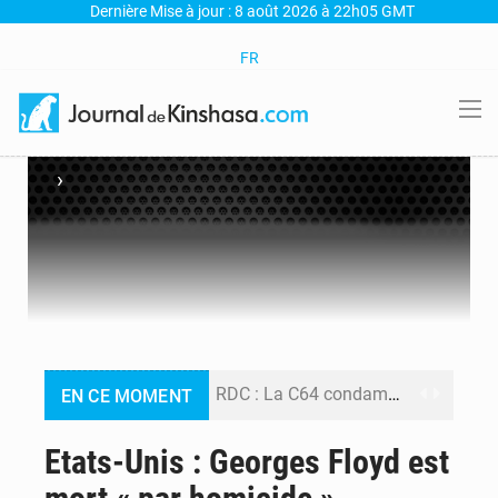
Dernière Mise à jour : 8 août 2026 à 22h05 GMT
FR
›
RDC : La C64 condamne les attaques contre l’opposition et maintient la date butoir du 15 août pour la suite des manifestations
EN CE MOMENT
Processus de Doha : La RDC libère 15 prisonniers et réaffirme sa détermination à respecter ses engagements
Etats-Unis : Georges Floyd est
Fiscalité numérique : Seules les startups bénéficient de l’exonération, mais l’arrêté interministériel reste en vigueur (Mise au point)