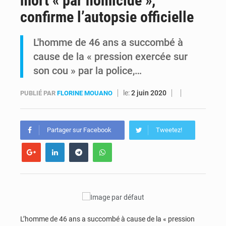
mort « par homicide »,
confirme l’autopsie officielle
RDC : Kinshasa annonce des analyses croisées après des allégations sur des traces d’uranium dans le cobalt exporté
L'homme de 46 ans a succombé à
Comment des milliers d’Africains protègent et font fructifier leur argent avec l’USDT
cause de la « pression exercée sur
son cou » par la police,…
le:
2 juin 2020
PUBLIÉ PAR
FLORINE MOUANO
Partager sur Facebook
Tweetez!
L’homme de 46 ans a succombé à cause de la « pression