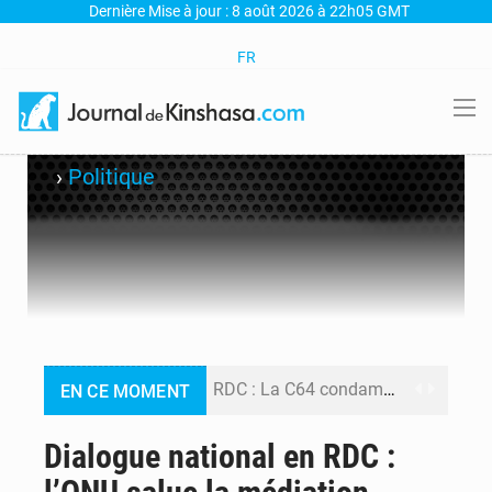
Dernière Mise à jour : 8 août 2026 à 22h05 GMT
FR
›
Politique
RDC : La C64 condamne les attaques contre l’opposition et maintient la date butoir du 15 août pour la suite des manifestations
EN CE MOMENT
Processus de Doha : La RDC libère 15 prisonniers et réaffirme sa détermination à respecter ses engagements
Dialogue national en RDC :
Fiscalité numérique : Seules les startups bénéficient de l’exonération, mais l’arrêté interministériel reste en vigueur (Mise au point)