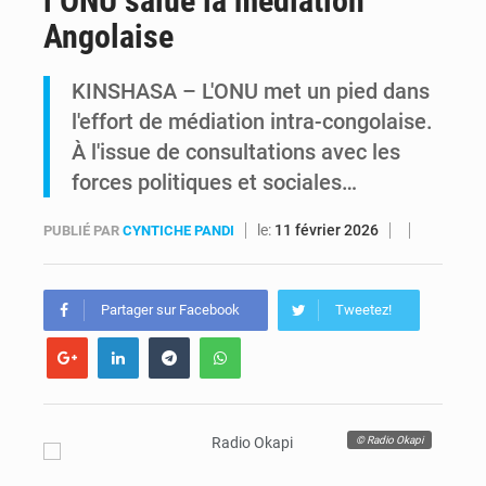
l’ONU salue la médiation
Angolaise
RDC : Kinshasa annonce des analyses croisées après des allégations sur des traces d’uranium dans le cobalt exporté
KINSHASA – L'ONU met un pied dans
Comment des milliers d’Africains protègent et font fructifier leur argent avec l’USDT
l'effort de médiation intra-congolaise.
À l'issue de consultations avec les
forces politiques et sociales…
le:
11 février 2026
PUBLIÉ PAR
CYNTICHE PANDI
Partager sur Facebook
Tweetez!
© Radio Okapi