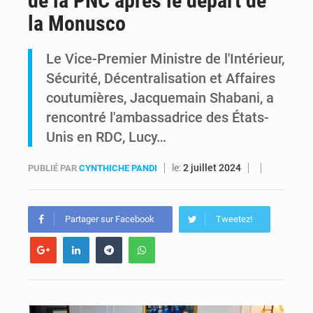
de la PNC après le départ de
la Monusco
Comment des milliers d’Africains protègent et font fructifier leur argent avec l’USDT
Le Vice-Premier Ministre de l'Intérieur,
RDC : Raïssa Malu lance les préparatifs d’une Table ronde nationale sur l’éducation inclusive des enfants handicapés
Sécurité, Décentralisation et Affaires
coutumières, Jacquemain Shabani, a
rencontré l'ambassadrice des États-
Unis en RDC, Lucy…
le:
2 juillet 2024
PUBLIÉ PAR
CYNTHICHE PANDI
Partager sur Facebook
Tweetez!