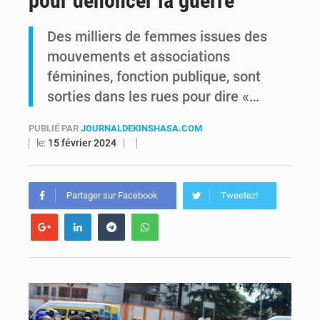
pour dénoncer la guerre
RDC : Raïssa Malu lance les préparatifs d’une Table ronde nationale sur l’éducation inclusive des enfants handicapés
Des milliers de femmes issues des
mouvements et associations
Shadary et Minaku enfin transférés à l’auditorat militaire après 200 jours d’opacité
féminines, fonction publique, sont
sorties dans les rues pour dire «…
PUBLIÉ PAR
JOURNALDEKINSHASA.COM
le:
15 février 2024
Partager sur Facebook
Tweetez!