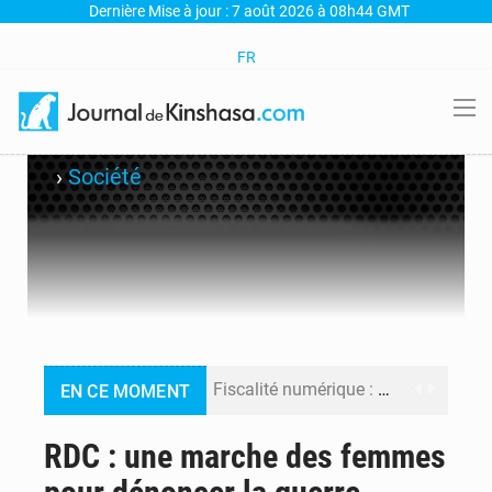
Dernière Mise à jour : 7 août 2026 à 08h44 GMT
FR
›
Société
Fiscalité numérique : Seules les startups bénéficient de l’exonération, mais l’arrêté interministériel reste en vigueur (Mise au point)
EN CE MOMENT
RDC : Kinshasa annonce des analyses croisées après des allégations sur des traces d’uranium dans le cobalt exporté
RDC : une marche des femmes
Comment des milliers d’Africains protègent et font fructifier leur argent avec l’USDT