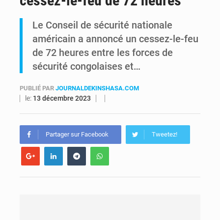
cessez-le-feu de 72 heures
RDC : Raïssa Malu lance les préparatifs d’une Table ronde nationale sur l’éducation inclusive des enfants handicapés
Le Conseil de sécurité nationale
américain a annoncé un cessez-le-feu
Shadary et Minaku enfin transférés à l’auditorat militaire après 200 jours d’opacité
de 72 heures entre les forces de
sécurité congolaises et…
PUBLIÉ PAR
JOURNALDEKINSHASA.COM
le:
13 décembre 2023
Partager sur Facebook
Tweetez!