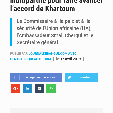
multipartite pour faire avancer
l’accord de Khartoum
FRIVAO : le procès du détournement de 325 millions de dollars reporté à la mi-août
Le Commissaire à la paix et à la
FIFA : sous pression, Gianni Infantino convoque une réunion de crise au Maroc après l’échec de son projet de réforme
sécurité de l’Union africaine (UA),
l’Ambassadeur Smail Chergui et le
Secrétaire général…
PUBLIÉ PAR
JOURNALDEBANGUI.COM AVEC
le:
15 avril 2019
CENTRAFRIQUEACTU.COM
Partager sur Facebook
Tweetez!