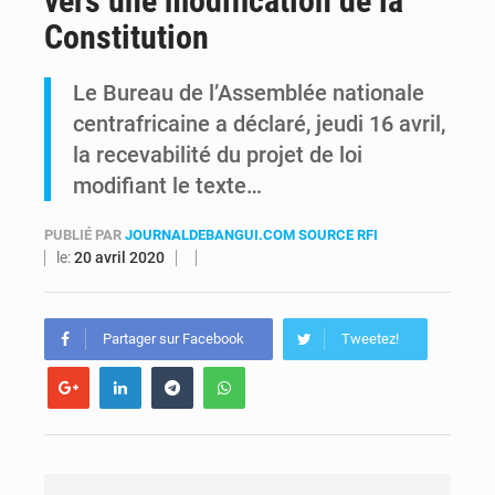
vers une modification de la
Constitution
RDC : Kinshasa annonce des analyses croisées après des allégations sur des traces d’uranium dans le cobalt exporté
Le Bureau de l’Assemblée nationale
Comment des milliers d’Africains protègent et font fructifier leur argent avec l’USDT
centrafricaine a déclaré, jeudi 16 avril,
la recevabilité du projet de loi
modifiant le texte…
PUBLIÉ PAR
JOURNALDEBANGUI.COM SOURCE RFI
le:
20 avril 2020
Partager sur Facebook
Tweetez!