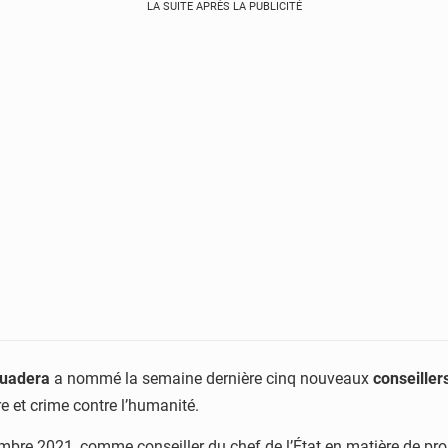
LA SUITE APRÈS LA PUBLICITÉ
ouadera
a nommé la semaine dernière cinq nouveaux
conseiller
re et crime contre l’humanité.
mbre 2021, comme conseiller du chef de l’État en matière de pro