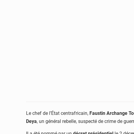
Le chef de l’État centrafricain,
Faustin Archange T
Deya
, un général rebelle, suspecté de crime de guer
Il a été nommé par un
décret présidentiel
le 2 déce