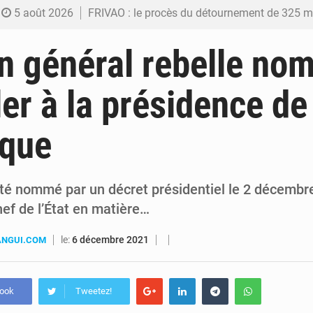
5 août 2026
FRIVAO : le procès du détournement de 325 millions de dolla
5 août 2026
FIFA : sous pression, Gianni Infantino convoque une réunion de crise au Maroc après
n général rebelle no
5 août 2026
Génocide, guerres et pillages : La RDC obtient un calendrier judiciair
ler à la présidence de
5 août 2026
Alerte Ebola à Kinshasa : Un bateau sous haute surveillance accoste à Malu
ique
5 août 2026
RDC : Christian Bosembe annonce la fermeture imminente de TikTok pour stopp
été nommé par un décret présidentiel le 2 décem
hef de l’État en matière…
le:
6 décembre 2021
ANGUI.COM
book
Tweetez!