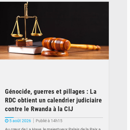
Génocide, guerres et pillages : La
RDC obtient un calendrier judiciaire
contre le Rwanda à la CIJ
5 août 2026
Publié à 14h15
Au cœur de La Haye, le majestueux Palais de la Paix a