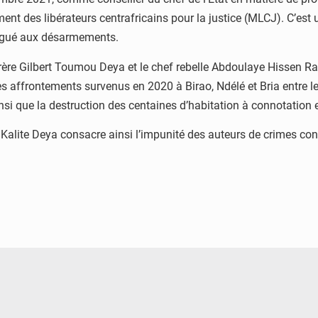
ent des libérateurs centrafricains pour la justice (MLCJ). C’est
légué aux désarmements.
rère Gilbert Toumou Deya et le chef rebelle Abdoulaye Hissen R
s affrontements survenus en 2020 à Birao, Ndélé et Bria entre l
nsi que la destruction des centaines d’habitation à connotation 
ite Deya consacre ainsi l’impunité des auteurs de crimes contre l
© QUB radio