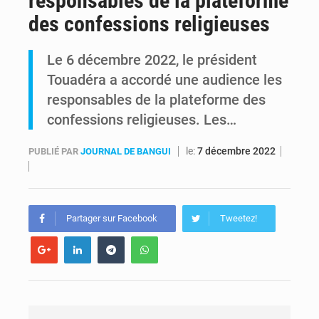
responsables de la plateforme
des confessions religieuses
Kinshasa : Le Gouvernement provincial annonce la construction imminente du boulevard Étienne Tshisekedi
Le 6 décembre 2022, le président
Ebola Bundibugyo : Tshisekedi mobilise le Gouvernement, l’OMS et Africa CDC pour renforcer la riposte
Touadéra a accordé une audience les
responsables de la plateforme des
confessions religieuses. Les…
le:
7 décembre 2022
PUBLIÉ PAR
JOURNAL DE BANGUI
Partager sur Facebook
Tweetez!